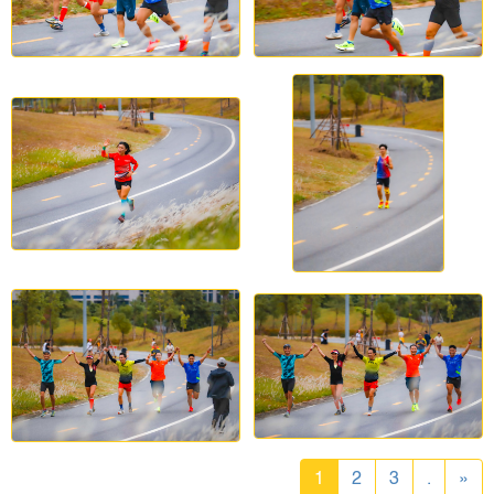
1
2
3
.
»