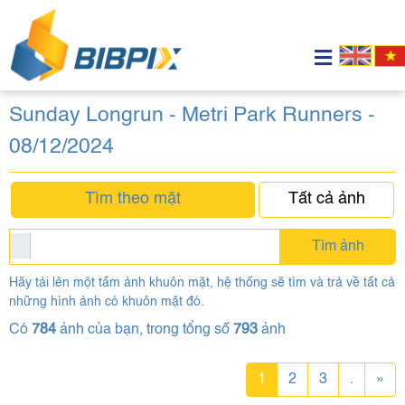
Sunday Longrun - Metri Park Runners -
08/12/2024
Tìm theo mặt
Tất cả ảnh
Tìm ảnh
Hãy tải lên một tấm ảnh khuôn mặt, hệ thống sẽ tìm và trả về tất cả
những hình ảnh có khuôn mặt đó.
Có
784
ảnh của bạn, trong tổng số
793
ảnh
1
2
3
.
»