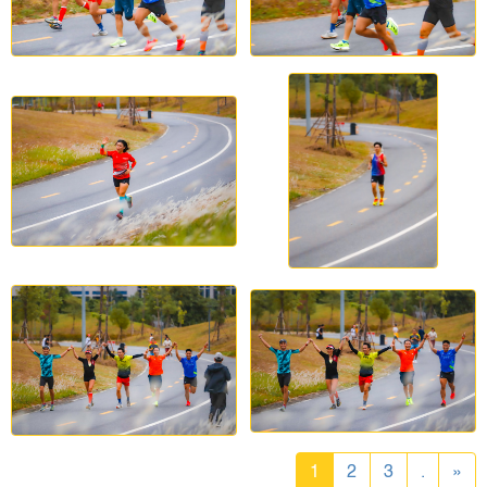
1
2
3
.
»