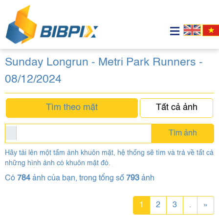
Sunday Longrun - Metri Park Runners -
08/12/2024
Tìm theo mặt
Tất cả ảnh
Tìm ảnh
Hãy tải lên một tấm ảnh khuôn mặt, hệ thống sẽ tìm và trả về tất cả
những hình ảnh có khuôn mặt đó.
Có
784
ảnh của bạn, trong tổng số
793
ảnh
1
2
3
.
»