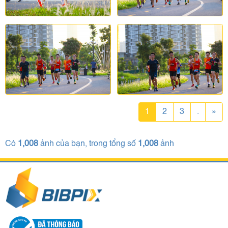
1
2
3
.
»
Có
1,008
ảnh của bạn, trong tổng số
1,008
ảnh