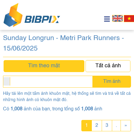
Sunday Longrun - Metri Park Runners -
15/06/2025
Tìm theo mặt
Tất cả ảnh
Tìm ảnh
Hãy tải lên một tấm ảnh khuôn mặt, hệ thống sẽ tìm và trả về tất cả
những hình ảnh có khuôn mặt đó.
Có
1,008
ảnh của bạn, trong tổng số
1,008
ảnh
1
2
3
.
»