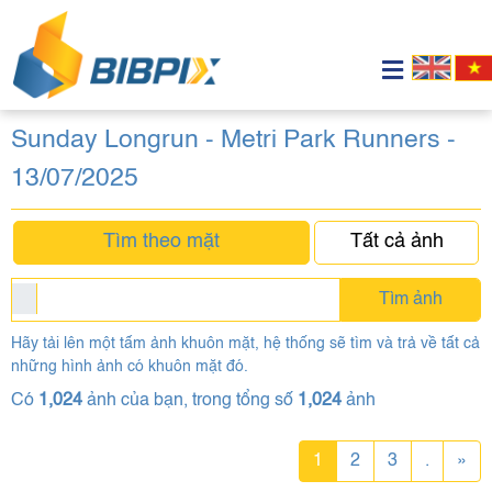
Sunday Longrun - Metri Park Runners -
13/07/2025
Tìm theo mặt
Tất cả ảnh
Tìm ảnh
Hãy tải lên một tấm ảnh khuôn mặt, hệ thống sẽ tìm và trả về tất cả
những hình ảnh có khuôn mặt đó.
Có
1,024
ảnh của bạn, trong tổng số
1,024
ảnh
1
2
3
.
»