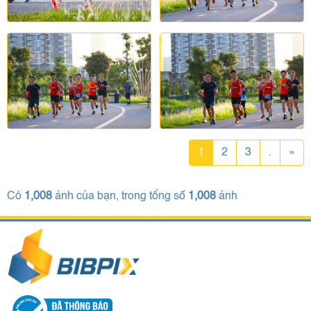
1
2
3
.
»
Có
1,008
ảnh của bạn, trong tổng số
1,008
ảnh