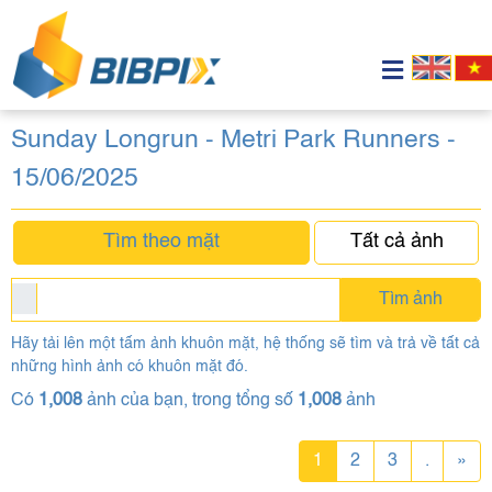
Sunday Longrun - Metri Park Runners -
15/06/2025
Tìm theo mặt
Tất cả ảnh
Tìm ảnh
Hãy tải lên một tấm ảnh khuôn mặt, hệ thống sẽ tìm và trả về tất cả
những hình ảnh có khuôn mặt đó.
Có
1,008
ảnh của bạn, trong tổng số
1,008
ảnh
1
2
3
.
»